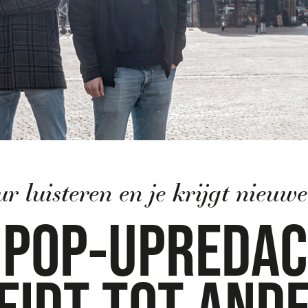
teren en je krijgt nieuwe energie”
OP-UPREDACTIE
DT TOT ANDER
RT VERHALEN