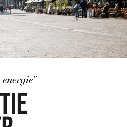
15
/
40