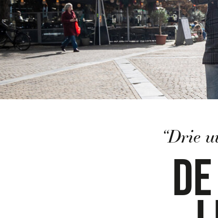
“Drie uur luis
DE P
LEI
SOO