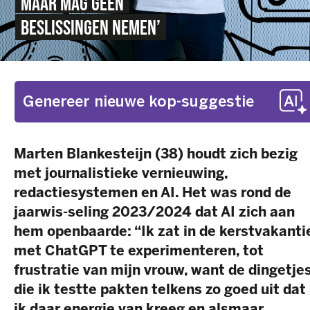
MAAR MAG GEEN
BESLISSINGEN NEMEN’
Genereer nieuwe kop-suggestie
Marten Blankesteijn (38) houdt zich bezig
met journalistieke vernieuwing,
redactiesystemen en AI.
Het was rond de
jaarwis-seling 2023/2024 dat AI zich aan
hem openbaarde: “Ik zat in de kerstvakanti
met ChatGPT te experimenteren, tot
frustratie van mijn vrouw, want de dingetje
die ik testte pakten telkens zo goed uit dat
ik daar energie van kreeg en alsmaar