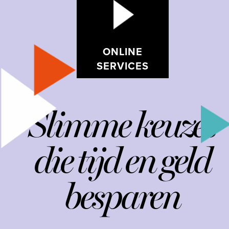
ONLINE
SERVICES
Slimme keuzes
die tijd en geld
besparen