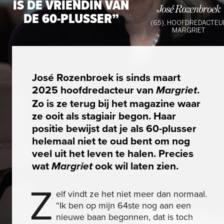
IS DE VRIENDIN VAN
José Rozenbroek
DE 60-PLUSSER”
(65), HOOFDREDACTEU
MARGRIET
José Rozenbroek is sinds maart
2025 hoofdredacteur van
.
Margriet
Zo is ze terug bij het magazine waar
ze ooit als stagiair begon. Haar
positie bewijst dat je als 60-plusser
helemaal niet te oud bent om nog
veel uit het leven te halen. Precies
wat
ook wil laten zien.
Margriet
Z
elf vindt ze het niet meer dan normaal.
“Ik ben op mijn 64ste nog aan een
nieuwe baan begonnen, dat is toch