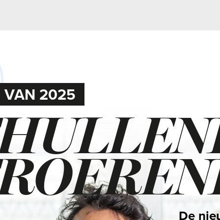
 2025
ULLEND
OEREND
De nieuwsmedia va
leverden in 2025 vee
journalistieke produc