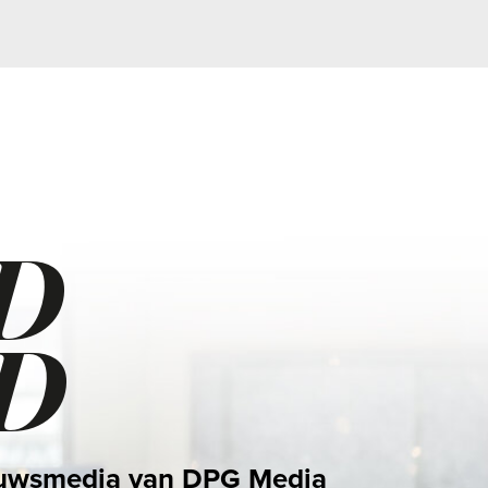
n DPG Media
l bijzondere
ties af. Een