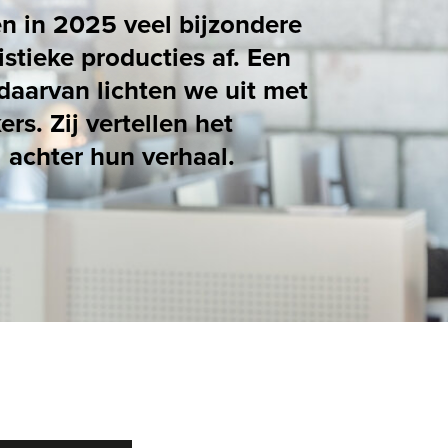
en we uit met
len het
erhaal.
17
/
37
 IN
GYM