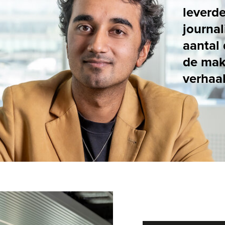
aantal daarvan licht
de makers. Zij vertel
verhaal achter hun v
TAHRIM RAMDJAN (HET PAROOL)
UITBUITING
EEN LUXE