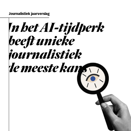
Journalistiek jaarverslag
In het AI-tijdperk
heeft unieke
journalistiek
de meeste kans