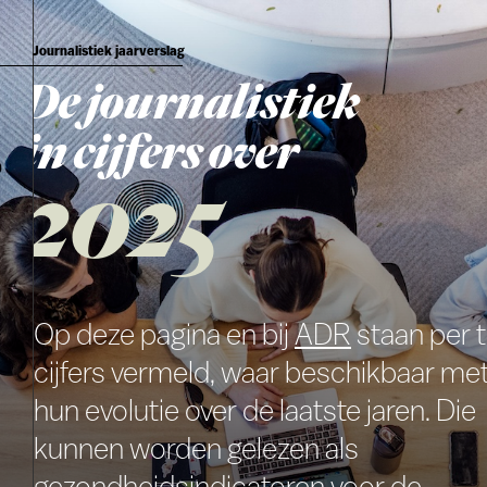
Journalistiek jaarverslag
De journalistiek
in cijfers over
2025
Op deze pagina en bij
ADR
staan per ti
cijfers vermeld, waar beschikbaar me
hun evolutie over de laatste jaren. Die
kunnen worden gelezen als
gezondheidsindicatoren voor de