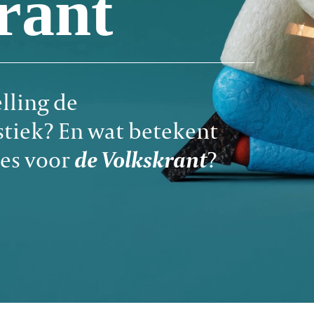
 de
 En wat betekent
or
de Volkskrant
?