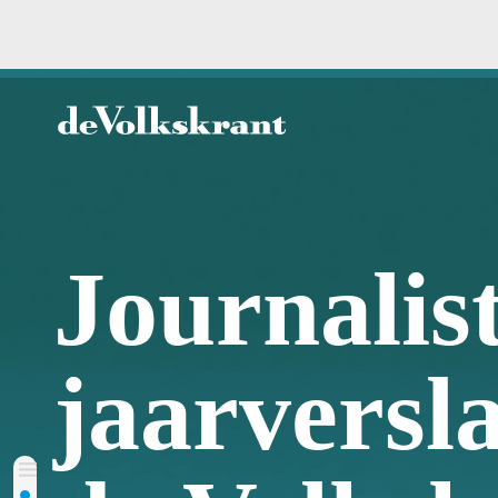
Journalisti
jaarverslag
de Volkskra