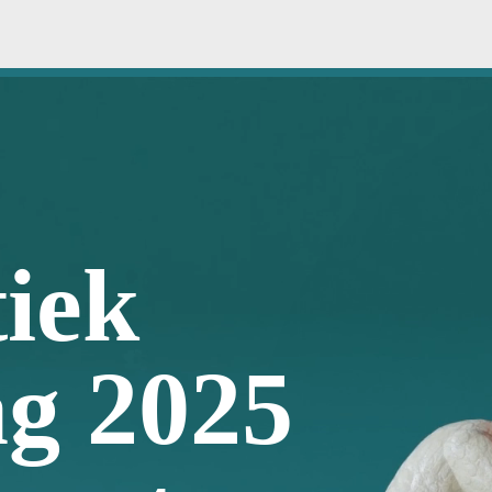
ek
 2025
nt