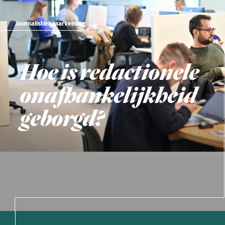
Journalistiek jaarverslag
Hoe is redactionele
onafhankelijkheid
geborgd?