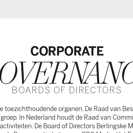
CORPORATE
VERNANCE
ARDS OF DIRECTORS
chthoudende organen. De Raad van Bestuur houdt
 In Nederland houdt de Raad van Commissarissen toezic
ten. De Board of Directors Berlingske Media houdt
eense activiteiten van DPG Media. Het Executive Commit
 dagelijkse centrale aansturing van alle activiteiten