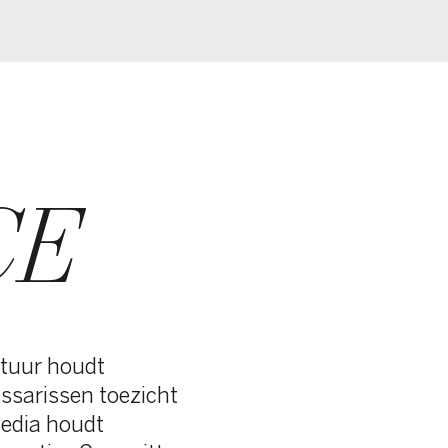
ht
tee