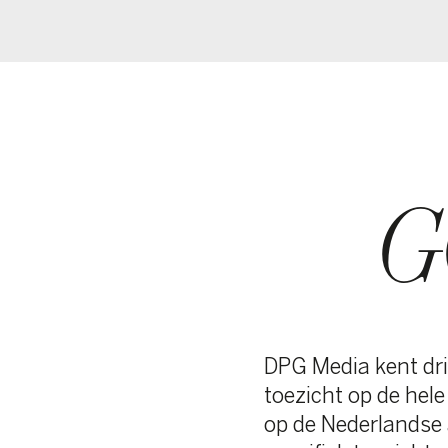
GO
BO
DPG Media kent drie toezi
toezicht op de hele groep.
op de Nederlandse activitei
specifiek toezicht op de D
van DPG Media zorgt voor de
binnen DPG Media.