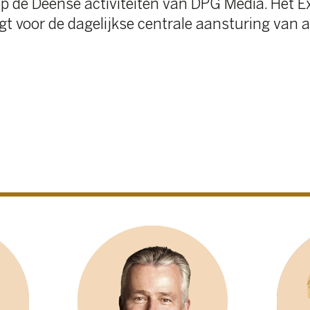
Christian Van Thillo
Bernadette de Bethun
Bestuurder, Executive
Bestuurder