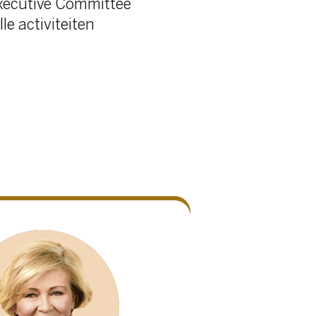
37
/
38
e