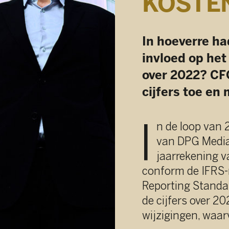
In hoeverre hadden de stijg
invloed op het resultaat va
over 2022? CFO Piet Vroman 
cijfers toe en maakt de bala
I
n de loop van 2022 heeft de R
van DPG Media beslist om de g
jaarrekening van de groep voort
conform de IFRS-regels (Internati
Reporting Standards). Uiteraard w
de cijfers over 2021 herwerkt. Dit l
wijzigingen, waarvan de belangrijks
Consolidatiegoodwill wordt voor
lineair afgeschreven, maar jaar
aan een impairment test; hierdo
€ 100 miljoen afschrijvingen per