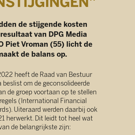
ende kosten
n DPG Media
(55) licht de
ns op.
aad van Bestuur
econsolideerde
aan op te stellen
onal Financial
erden daarbij ook
eidt tot heel wat
te zijn:
14
/
41
taan niet meer
lijks onderworpen
or vallen ruim
 jaar weg.