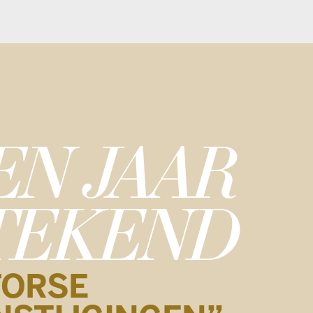
JAAR
END
INGEN”