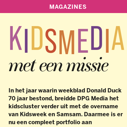
MAGAZINES
K
D
D
A
I
S
E
I
M
met een missie
In het jaar waarin weekblad Donald Duck
70 jaar bestond, breidde DPG Media het
kidscluster verder uit met de overname
van Kidsweek en Samsam. Daarmee is er
nu een compleet portfolio aan