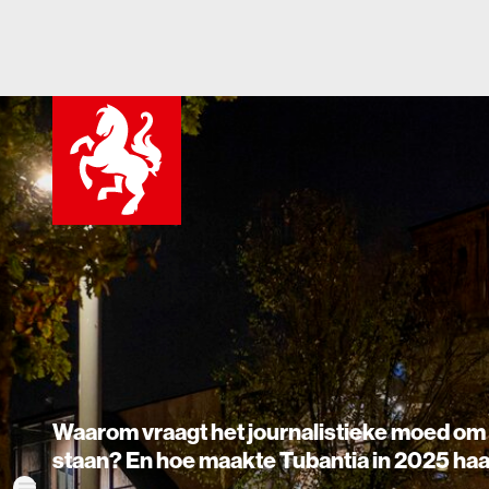
Waarom vraagt het journalistieke moed om dicht bij 
staan? En hoe maakte Tubantia in 2025 haar verhal