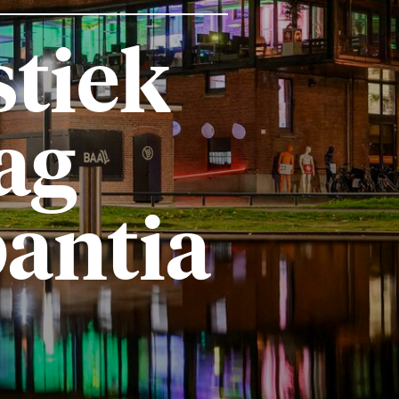
iek
g
ntia