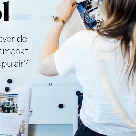
e
t
r?