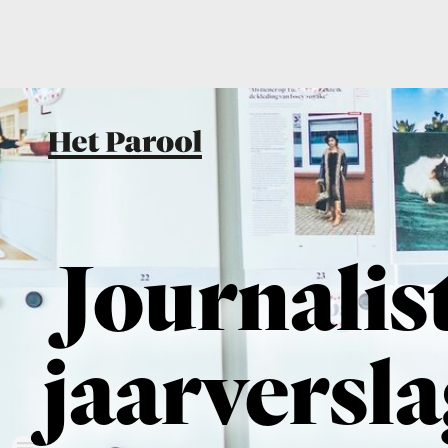
Journalisti
jaarverslag
Het Parool