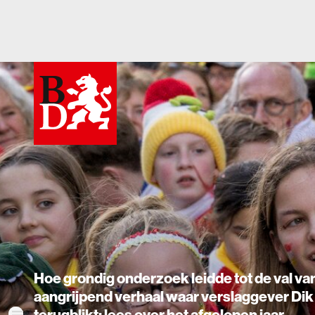
Hoe grondig onderzoek leidde tot de val van de Za
aangrijpend verhaal waar verslaggever Dik de Jo
terugblikt: lees over het afgelopen jaar.