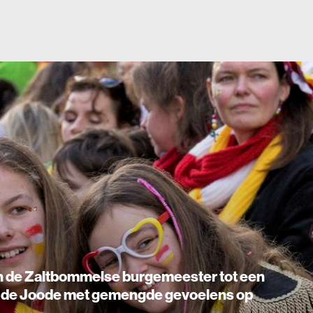
ltbommelse burgemeester tot een
ode met gemengde gevoelens op