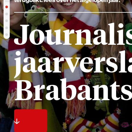
Journalist
jaarversla
Brabants 