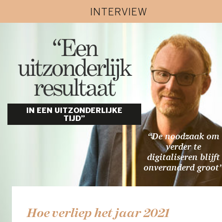
INTERVIEW
“Een
uitzonderlijk
resultaat
IN EEN UITZONDERLIJKE
TIJD”
“De noodzaak om
verder te
digitaliseren blijft
onveranderd groot
Hoe verliep het jaar 2021